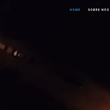
HOME
SOBRE NÓS